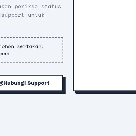
akan periksa status
 support untuk
mohon sertakan:
.com
Hubungi Support