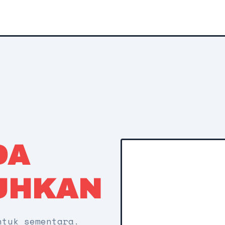
DA
UHKAN
ntuk sementara.