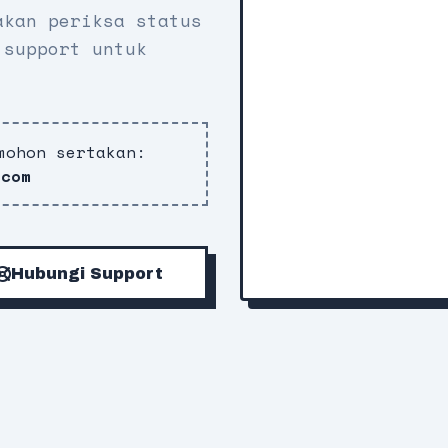
akan periksa status
 support untuk
mohon sertakan:
.com
Hubungi Support