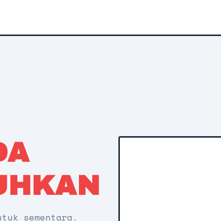
DA
UHKAN
ntuk sementara.