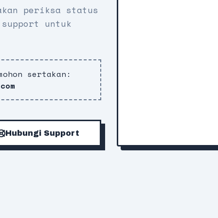
akan periksa status
 support untuk
mohon sertakan:
.com
Hubungi Support