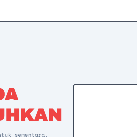
DA
UHKAN
ntuk sementara.